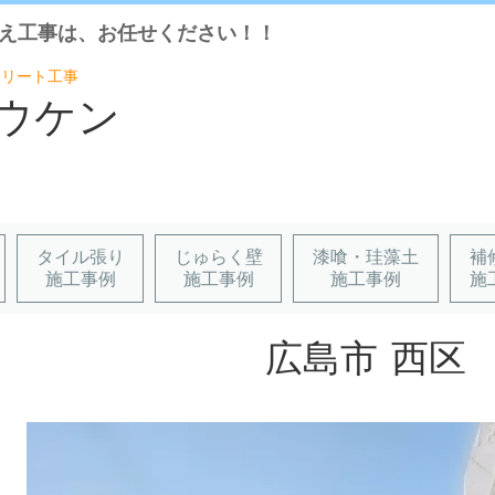
え工事は、お任せください！！
クリート工事
ュウケン
タイル張り
じゅらく壁
漆喰・珪藻土
補
施工事例
施工事例
施工事例
施
広島市 西区