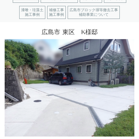
漆喰・珪藻土
補修工事
広島市ブロック塀等撤去工事
施工事例
施工事例
補助事業について
広島市 東区 K様邸