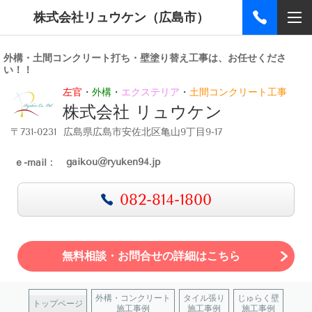
株式会社リュウケン（広島市）
外構・土間コンクリート打ち・壁塗り替え工事は、お任せくださ
い！！
左官
・
外構
・
エクステリア
・
土間コンクリート工事
株式会社 リュウケン
〒731-0231 広島県広島市安佐北区亀山9丁目9-17
gaikou@ryuken94.jp
ｅ-mail :
082-814-1800
無料相談・お問合せの詳細はこちら
外構・コンクリート
タイル張り
じゅらく壁
トップページ
施工事例
施工事例
施工事例