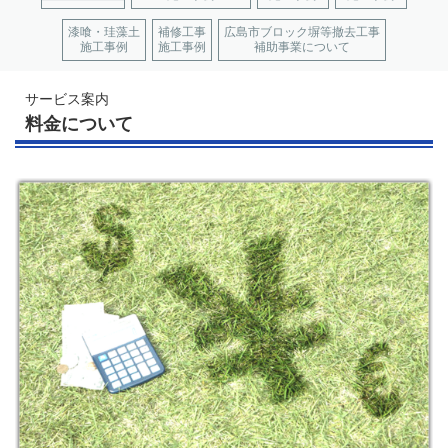
漆喰・珪藻土
補修工事
広島市ブロック塀等撤去工事
施工事例
施工事例
補助事業について
サービス案内
料金について