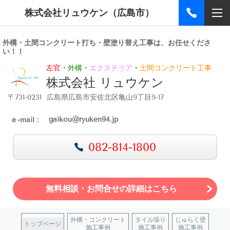
株式会社リュウケン（広島市）
外構・土間コンクリート打ち・壁塗り替え工事は、お任せくださ
い！！
左官
・
外構
・
エクステリア
・
土間コンクリート工事
株式会社 リュウケン
〒731-0231 広島県広島市安佐北区亀山9丁目9-17
gaikou@ryuken94.jp
ｅ-mail :
082-814-1800
無料相談・お問合せの詳細はこちら
外構・コンクリート
タイル張り
じゅらく壁
トップページ
施工事例
施工事例
施工事例