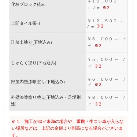
￥１５，０００
化粧ブロック積み
～ / ㎡
※2
￥１２，５００ ～
土間タイル張り
/ ㎡
※2
￥６，０００ ～ /
珪藻土塗り(下地込み)
㎡
※2
￥５，０００
～ /
じゅらく塗り(下地込み)
㎡
※2
￥６，０００ ～ /
部屋内壁漆喰塗り(下地込み)
㎡
※2
外壁漆喰塗り替え(下地込み・足場別
￥８，０００ ～ /
途)
㎡
※2
※１ 施工が30㎡未満の場合や、重機・生コン車が入らな
い場所などは、上記の金額より割高になる場合がございま
す。